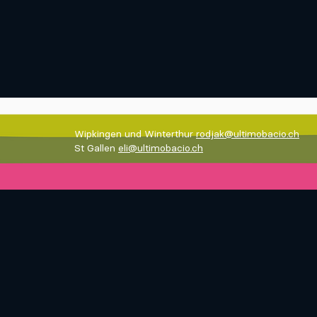
Wipkingen und Winterthur
rodjak@ultimobacio.ch
St Gallen
eli@ultimobacio.ch