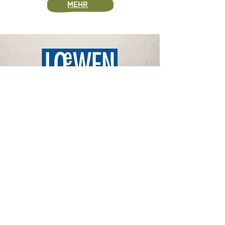
MEHR
LöWENSOMMERI
Biorestaurant Kultur &
Tradition